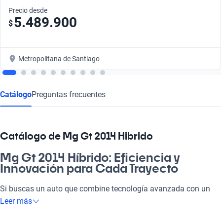
Precio desde
5.489.900
$
Metropolitana de Santiago
Catálogo
Preguntas frecuentes
Catálogo de Mg Gt 2014 Hibrido
Mg Gt 2014 Híbrido: Eficiencia y
Innovación para Cada Trayecto
Si buscas un auto que combine tecnología avanzada con un
uso eficiente del combustible, el Mg Gt 2014 Híbrido es la
Leer más
opción perfecta. Este vehículo está diseñado para adaptarse a