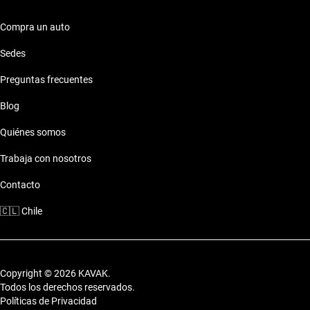
buscan elegancia y funcionalidad.
Compra un auto
Características técnicas destacadas
Sedes
Motor: Motor eficiente
Preguntas frecuentes
Combustible: Consumo optimizado
Seguridad: Sistemas de seguridad
Blog
Comodidades: Confort premium
Conectividad: Tecnología moderna
Quiénes somos
Estilo de vida con Mg Gt 2014 Híbrido
Trabaja con nosotros
Los autos de Mg Gt 2014 Híbrido se ajustan a cualquier estilo
Contacto
de vida, permitiendo desde traslados urbanos hasta escapadas
🇨🇱
Chile
familiares.
Copyright © 2026 KAVAK.
Todos los derechos reservados.
Políticas de Privacidad