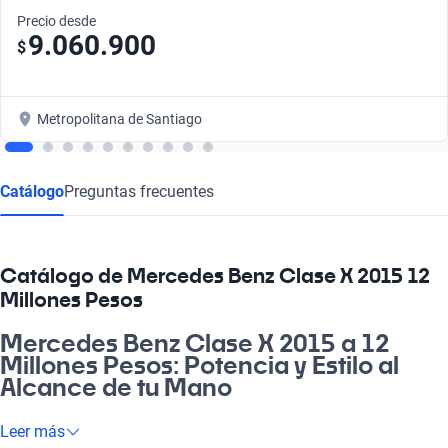
Precio desde
9.060.900
$
Metropolitana de Santiago
Catálogo
Preguntas frecuentes
Catálogo de Mercedes Benz Clase X 2015 12
Millones Pesos
Mercedes Benz Clase X 2015 a 12
Millones Pesos: Potencia y Estilo al
Alcance de tu Mano
¿Buscas un vehículo que combine robustez y elegancia? El
Leer más