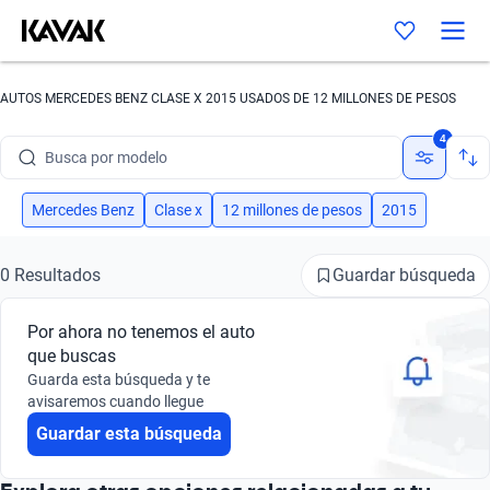
AUTOS MERCEDES BENZ CLASE X 2015 USADOS DE 12 MILLONES DE PESOS
Busca por marca
4
Busca por modelo
Busca por versión
Mercedes Benz
Clase x
12 millones de pesos
2015
Busca por año
Guardar búsqueda
0 Resultados
Busca por marca
Por ahora no tenemos el auto
Busca por modelo
que buscas
Guarda esta búsqueda y te
Busca por versión
avisaremos cuando llegue
Guardar esta búsqueda
Busca por año