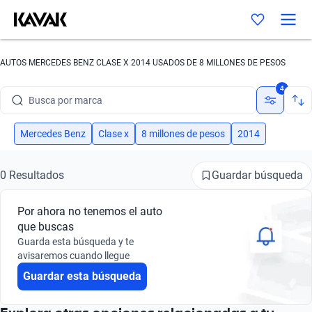
AUTOS MERCEDES BENZ CLASE X 2014 USADOS DE 8 MILLONES DE PESOS
4
Busca por marca
Busca por modelo
Mercedes Benz
Clase x
8 millones de pesos
2014
Busca por versión
Guardar búsqueda
0 Resultados
Busca por año
Por ahora no tenemos el auto
Busca por marca
que buscas
Guarda esta búsqueda y te
Busca por modelo
avisaremos cuando llegue
Guardar esta búsqueda
Busca por versión