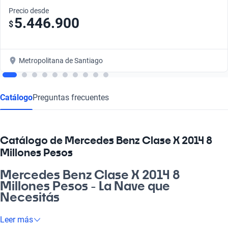
Precio desde
5.446.900
$
Metropolitana de Santiago
Catálogo
Preguntas frecuentes
Catálogo de Mercedes Benz Clase X 2014 8
Millones Pesos
Mercedes Benz Clase X 2014 8
Millones Pesos - La Nave que
Necesitás
Si buscas un auto que combine estilo, confort y rendimiento, el
Leer más