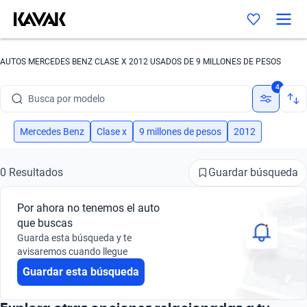
AUTOS MERCEDES BENZ CLASE X 2012 USADOS DE 9 MILLONES DE PESOS
Busca por marca
4
Busca por modelo
Busca por versión
Mercedes Benz
Clase x
9 millones de pesos
2012
Busca por año
Guardar búsqueda
0 Resultados
Busca por marca
Por ahora no tenemos el auto
Busca por modelo
que buscas
Guarda esta búsqueda y te
Busca por versión
avisaremos cuando llegue
Guardar esta búsqueda
Busca por año