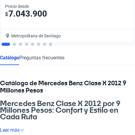
Precio desde
7.043.900
$
Metropolitana de Santiago
Catálogo
Preguntas frecuentes
Catálogo de Mercedes Benz Clase X 2012 9
Millones Pesos
Mercedes Benz Clase X 2012 por 9
Millones Pesos: Confort y Estilo en
Cada Ruta
Si estás buscando un vehículo que te acompañe en cada
Leer más