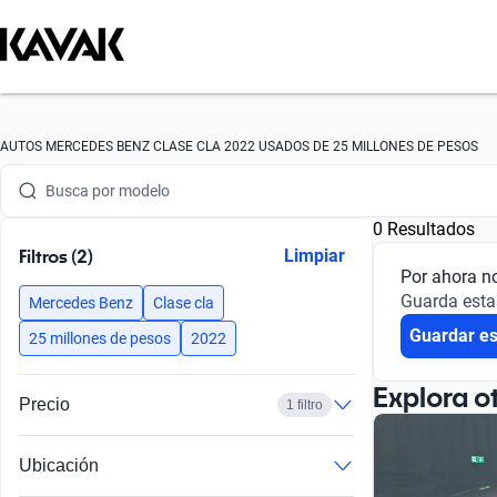
Busca por marca
AUTOS MERCEDES BENZ CLASE CLA 2022 USADOS DE 25 MILLONES DE PESOS
Busca por modelo
0 Resultados
Busca por versión
Filtros (2)
Limpiar
Por ahora n
Busca por año
Guarda esta
Mercedes Benz
Clase cla
Guardar e
Busca por marca
25 millones de pesos
2022
Busca por modelo
Explora o
Precio
1 filtro
Busca por versión
Ubicación
Busca por año