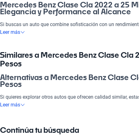
Mercedes Benz Clase Cla 2022 a 25 Mi
Elegancia y Performance al Alcance
Si buscas un auto que combine sofisticación con un rendimient
Benz Clase Cla 2022 a 25 millones de pesos es tu mejor elección
Leer más
moderno, se adapta a todas tus necesidades, desde los trayectos
escapadas de fin de semana con la familia. Además, el Clase Cl
categoría, ofreciendo tecnología de punta y confort premium que
Similares a Mercedes Benz Clase Cla 
Aprovecha la oportunidad de tener un auto que no solo es estét
Pesos
también está pensado para brindar una experiencia de manejo i
Alternativas a Mercedes Benz Clase Cl
¿Por qué elegir Mercedes Benz Clase 
Pesos
Millones Pesos?
Si quieres explorar otros autos que ofrecen calidad similar, esta
Tecnología al servicio de tu comodidad
para ti.
Leer más
Disfrutá de la mejor tecnología con Tecnología moderna, lo que
Mercedes Benz Clase C
placentero y conectado.
Continúa tu búsqueda
El Mercedes Benz Clase C es ideal por su equilibrio entre lujo y 
Modelos Más Demandados