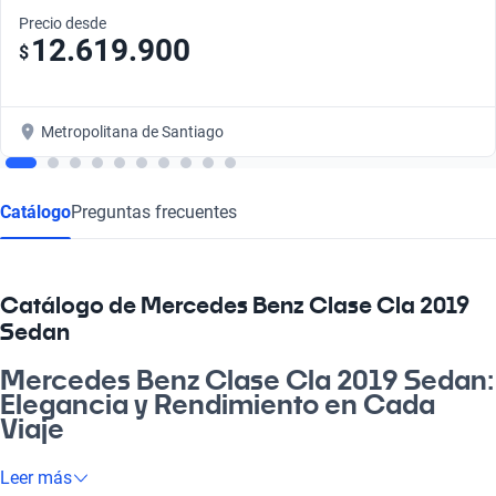
Precio desde
12.619.900
$
Metropolitana de Santiago
Catálogo
Preguntas frecuentes
Catálogo de Mercedes Benz Clase Cla 2019
Sedan
Mercedes Benz Clase Cla 2019 Sedan:
Elegancia y Rendimiento en Cada
Viaje
Si buscas un vehículo que combine estilo, eficiencia y
Leer más