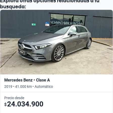
Explora otras opciones relacionadas a tu
Busca por año
busqueda:
Mercedes Benz • Clase A
2019 • 41.000 km • Automático
Precio desde
24.034.900
$