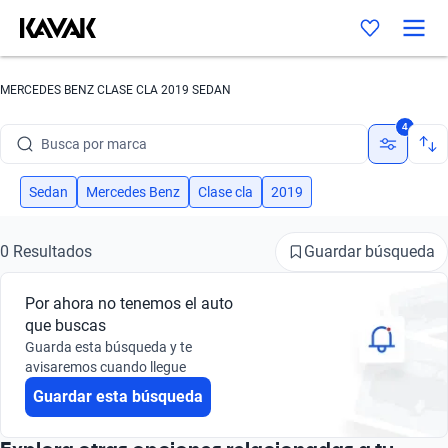
MERCEDES BENZ CLASE CLA 2019 SEDAN
4
Busca por marca
Busca por modelo
Sedan
Mercedes Benz
Clase cla
2019
Busca por versión
Guardar búsqueda
0 Resultados
Busca por año
Por ahora no tenemos el auto
Busca por marca
que buscas
Guarda esta búsqueda y te
Busca por modelo
avisaremos cuando llegue
Guardar esta búsqueda
Busca por versión