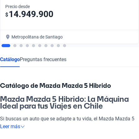
Precio desde
14.949.900
$
Metropolitana de Santiago
Catálogo
Preguntas frecuentes
Catálogo de Mazda Mazda 5 Hibrido
Mazda Mazda 5 Hibrido: La Máquina
Ideal para tus Viajes en Chile
Si buscas un auto que se adapte a tu vida, el Mazda Mazda 5
Hibrido es tu opción. Con su combinación de eficiencia y
Leer más
confort, este vehículo es perfecto para ir a la pega o disfrutar de