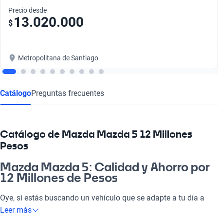
Precio desde
13.020.000
$
Metropolitana de Santiago
Catálogo
Preguntas frecuentes
Catálogo de Mazda Mazda 5 12 Millones
Pesos
Mazda Mazda 5: Calidad y Ahorro por
12 Millones de Pesos
Oye, si estás buscando un vehículo que se adapte a tu día a
día, el Mazda Mazda 5 a 12 millones de pesos es justo lo que
Leer más