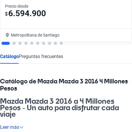
Precio desde
6.594.900
$
Metropolitana de Santiago
Catálogo
Preguntas frecuentes
Catálogo de Mazda Mazda 3 2016 4 Millones
Pesos
Mazda Mazda 3 2016 a 4 Millones
Pesos - Un auto para disfrutar cada
viaje
¿Buscas un auto que se adapte a tu vida diaria y te haga sentir
Leer más