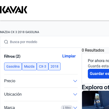
Busca por marca
MAZDA CX 3 2018 GASOLINA
Busca por modelo
0 Resultados
Busca por versión
Filtros (2)
Limpiar
Por ahora n
Busca por año
Guarda esta
Gasolina
Mazda
CX-3
2018
Guardar e
Busca por marca
Precio
Busca por modelo
Explora o
Ubicación
Busca por versión
Busca por año
Marca
1 filtro