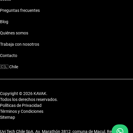
Preguntas frecuentes
Motor: Motor eficiente
Combustible: Consumo optimizado
Blog
Seguridad: Sistemas de seguridad
Comodidades: Confort premium
Quiénes somos
Conectividad: Tecnología moderna
Trabaja con nosotros
Estilo de vida con Mazda 2018 Metropolitana De
Santiago
Contacto
🇨🇱
Chile
Los autos de Mazda 2018 se adaptan al ritmo acelerado de
Santiago y al mismo tiempo te invitan a disfrutar de cada
escapada fuera de la ciudad.
Copyright © 2026 KAVAK.
Todos los derechos reservados.
Políticas de Privacidad
Términos y Condiciones
Sitemap
Uvi Tech Chile SpA. Av. Marathón 3812, comuna de Macul, Región