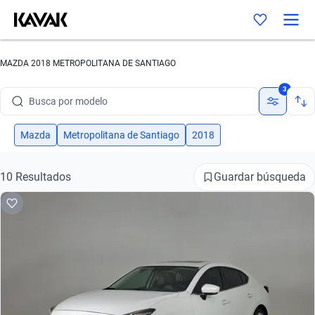
MAZDA 2018 METROPOLITANA DE SANTIAGO
Busca por marca
3
Busca por modelo
Busca por versión
Mazda
Metropolitana de Santiago
2018
Busca por año
Guardar búsqueda
10 Resultados
Busca por marca
Busca por modelo
Busca por versión
Busca por año