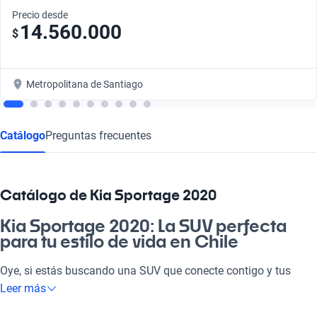
Precio desde
14.560.000
$
Metropolitana de Santiago
Catálogo
Preguntas frecuentes
Catálogo de Kia Sportage 2020
Kia Sportage 2020: La SUV perfecta
para tu estilo de vida en Chile
Oye, si estás buscando una SUV que conecte contigo y tus
necesidades, el Kia Sportage 2020 es la raja. Te ofrece el
Leer más
equilibrio ideal entre comodidad y tecnología, haciéndolo