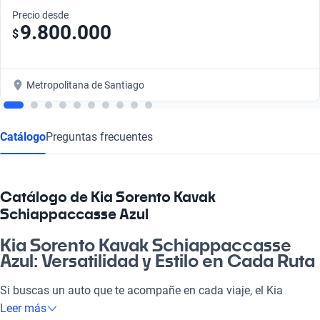
Precio desde
9.800.000
$
Metropolitana de Santiago
Catálogo
Preguntas frecuentes
Catálogo de Kia Sorento Kavak
Schiappaccasse Azul
Kia Sorento Kavak Schiappaccasse
Azul: Versatilidad y Estilo en Cada Ruta
Si buscas un auto que te acompañe en cada viaje, el Kia
Sorento Kavak Schiappaccasse Azul es la elección perfecta.
Leer más