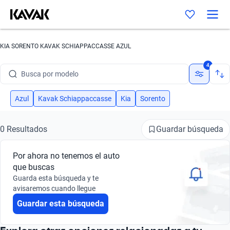
KIA SORENTO KAVAK SCHIAPPACCASSE AZUL
Busca por marca
4
Busca por modelo
Busca por versión
Azul
Kavak Schiappaccasse
Kia
Sorento
Busca por año
Guardar búsqueda
0 Resultados
Busca por marca
Por ahora no tenemos el auto
Busca por modelo
que buscas
Guarda esta búsqueda y te
Busca por versión
avisaremos cuando llegue
Guardar esta búsqueda
Busca por año