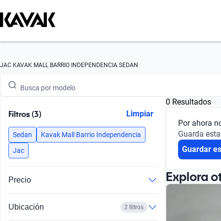
Busca por marca
JAC KAVAK MALL BARRIO INDEPENDENCIA SEDAN
Busca por modelo
0 Resultados
Busca por versión
Filtros (3)
Limpiar
Por ahora n
Busca por año
Guarda esta
Sedan
Kavak Mall Barrio Independencia
Guardar e
Busca por marca
Jac
Busca por modelo
Explora o
Precio
Busca por versión
Ubicación
2 filtros
Busca por año