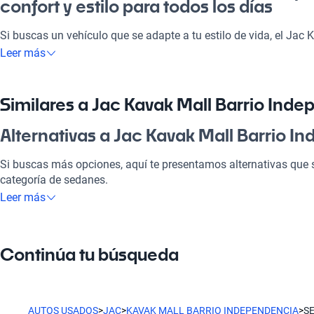
confort y estilo para todos los días
Si buscas un vehículo que se adapte a tu estilo de vida, el Jac
Sedan es la opción perfecta. Este sedán combina eficiencia y conf
Leer más
pega como para disfrutar de un fin de semana en familia. Con 
atención a cada detalle, cada trayecto se convierte en una experi
modelo, no sólo te llevas un auto, sino también una solución pr
Similares a Jac Kavak Mall Barrio Ind
movimientos.
Alternativas a Jac Kavak Mall Barrio 
¿Por qué elegir Jac Kavak Mall Barrio
Sedan?
Si buscas más opciones, aquí te presentamos alternativas que s
categoría de sedanes.
Tecnología al servicio de tu comodidad
Leer más
Jac Kavak Mall Barrio Independencia Sedan
Disfrutá de la mejor tecnología con Tecnología moderna, lo que
placentero y conectado.
Este modelo te brinda comodidad y elegancia, ideal tanto para 
Continúa tu búsqueda
Modelos Más Demandados
Jac Kavak Mall Barrio Independencia Hatchbac
Jac Js4
,
Jac IGNITE 30X
,
Jac S4
ofrecen las características idea
Perfecto para quienes buscan un auto práctico, con espacio y d
AUTOS USADOS
>
JAC
>
KAVAK MALL BARRIO INDEPENDENCIA
>
S