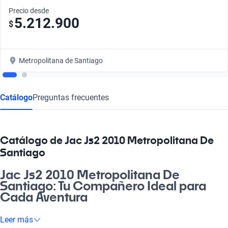
Precio desde
5.212.900
$
Metropolitana de Santiago
Catálogo
Preguntas frecuentes
Catálogo de Jac Js2 2010 Metropolitana De
Santiago
Jac Js2 2010 Metropolitana De
Santiago: Tu Compañero Ideal para
Cada Aventura
¿Buscas una máquina que te haga la vida más fácil? El Jac
Leer más