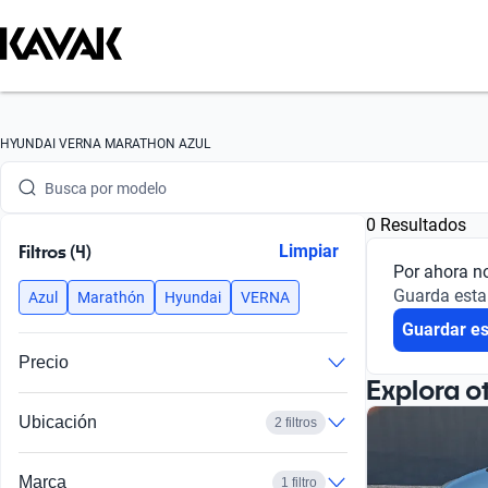
Busca por marca
HYUNDAI VERNA MARATHON AZUL
Busca por modelo
0 Resultados
Busca por versión
Filtros (4)
Limpiar
Por ahora n
Busca por año
Guarda esta
Azul
Marathón
Hyundai
VERNA
Guardar e
Busca por marca
Precio
Busca por modelo
Explora o
Ubicación
2 filtros
Busca por versión
Busca por año
Marca
1 filtro