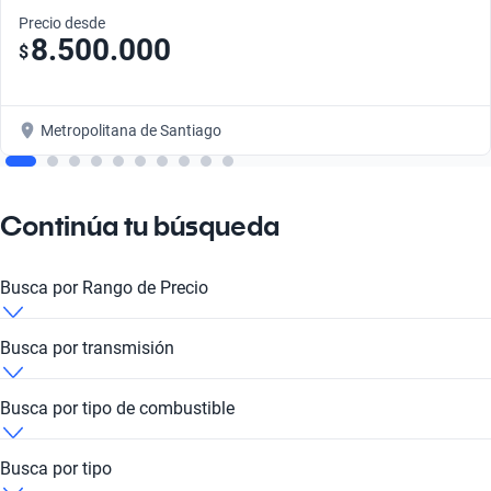
Precio desde
8.500.000
$
Metropolitana de Santiago
Continúa tu búsqueda
Busca por Rango de Precio
Hyundai Veracruz 2013 de 10 millones de pesos
Busca por transmisión
Hyundai Veracruz 2013 de 12 millones de pesos
Hyundai Veracruz 2013 Automática
Busca por tipo de combustible
Hyundai Veracruz 2013 de 20 millones de pesos
Hyundai Veracruz 2013 Automático
Hyundai Veracruz 2013 Diesel
Busca por tipo