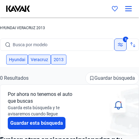
HYUNDAI VERACRUZ 2013
Busca por marca
3
Busca por modelo
Busca por versión
Hyundai
Veracruz
2013
Busca por año
Guardar búsqueda
0 Resultados
Busca por marca
Por ahora no tenemos el auto
Busca por modelo
que buscas
Guarda esta búsqueda y te
Busca por versión
avisaremos cuando llegue
Guardar esta búsqueda
Busca por año