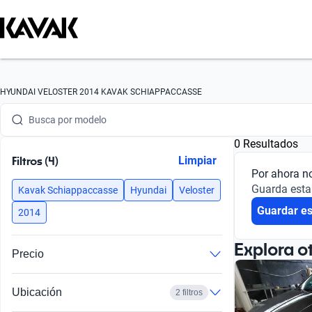
Busca por marca
HYUNDAI VELOSTER 2014 KAVAK SCHIAPPACCASSE
Busca por modelo
0 Resultados
Busca por versión
Filtros (4)
Limpiar
Por ahora n
Busca por año
Guarda esta
Kavak Schiappaccasse
Hyundai
Veloster
Guardar e
Busca por marca
2014
Busca por modelo
Explora o
Precio
Busca por versión
Ubicación
2 filtros
Busca por año