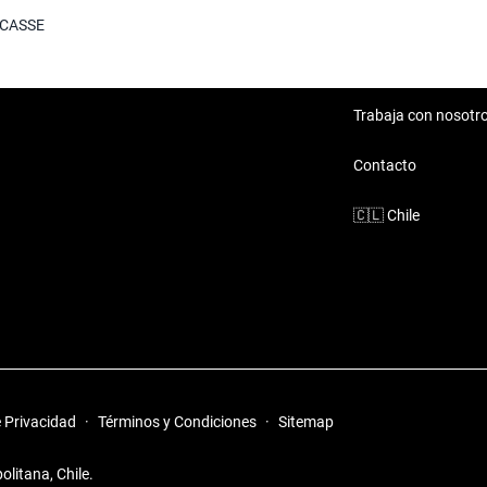
ia
CCASSE
in renunciar a la eficiencia.
pariencia atractiva y
n su transporte diario.
Trabaja con nosotr
e al volante.
Contacto
🇨🇱
Chile
 Schiappaccasse
iferentes estilos de vida,
iaje sea un placer.
e Privacidad
·
Términos y Condiciones
·
Sitemap
litana, Chile.