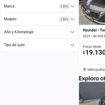
Marca
1 filtro
Modelo
1 filtro
Hyundai • Tu
Año y Kilometraje
2023 • 40.000 
Tipo de auto
Precio desde
19.13
$
Metropolita
Explora o