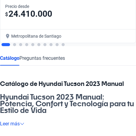
Precio desde
24.410.000
$
Metropolitana de Santiago
Catálogo
Preguntas frecuentes
Catálogo de Hyundai Tucson 2023 Manual
Hyundai Tucson 2023 Manual:
Potencia, Confort y Tecnología para tu
Estilo de Vida
¿Estás buscando un auto que se adapte tanto a la pega como
Leer más
a los panoramas familiares? El Hyundai Tucson 2023 Manual