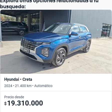
Explora otras opciones relacionadas a tu
Busca por año
busqueda:
Hyundai • Creta
2024 • 21.400 km • Automático
Precio desde
19.310.000
$