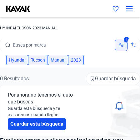
HYUNDAI TUCSON 2023 MANUAL
4
Busca por marca
Busca por modelo
Hyundai
Tucson
Manual
2023
Busca por versión
Guardar búsqueda
0 Resultados
Busca por año
Por ahora no tenemos el auto
Busca por marca
que buscas
Guarda esta búsqueda y te
Busca por modelo
avisaremos cuando llegue
Guardar esta búsqueda
Busca por versión