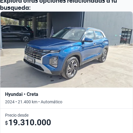
Explora otras opciones relacionadas a tu
Busca por año
busqueda:
Hyundai • Creta
2024 • 21.400 km • Automático
Precio desde
19.310.000
$