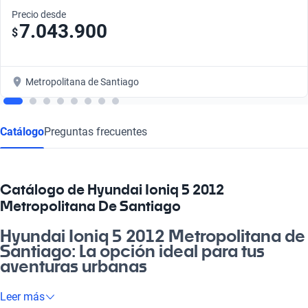
Precio desde
7.043.900
$
Metropolitana de Santiago
Catálogo
Preguntas frecuentes
Catálogo de Hyundai Ioniq 5 2012
Metropolitana De Santiago
Hyundai Ioniq 5 2012 Metropolitana de
Santiago: La opción ideal para tus
aventuras urbanas
¿Buscas un auto que combine estilo y funcionalidad? El
Leer más