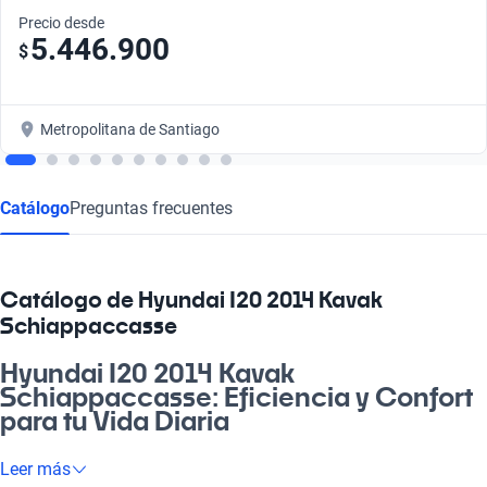
Precio desde
5.446.900
$
Metropolitana de Santiago
Catálogo
Preguntas frecuentes
Catálogo de Hyundai I20 2014 Kavak
Schiappaccasse
Hyundai I20 2014 Kavak
Schiappaccasse: Eficiencia y Confort
para tu Vida Diaria
Si buscas una máquina que te acompañe en el día a día, el
Leer más