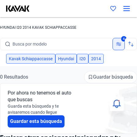
HYUNDAI I20 2014 KAVAK SCHIAPPACCASSE
Busca por marca
4
Busca por modelo
Busca por versión
Kavak Schiappaccasse
Hyundai
I20
2014
Busca por año
Guardar búsqueda
0 Resultados
Busca por marca
Por ahora no tenemos el auto
Busca por modelo
que buscas
Guarda esta búsqueda y te
Busca por versión
avisaremos cuando llegue
Guardar esta búsqueda
Busca por año