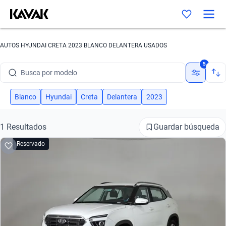
AUTOS HYUNDAI CRETA 2023 BLANCO DELANTERA USADOS
Busca por marca
5
Busca por modelo
Busca por versión
Blanco
Hyundai
Creta
Delantera
2023
Busca por año
Guardar búsqueda
1 Resultados
Busca por marca
Reservado
Busca por modelo
Busca por versión
Busca por año