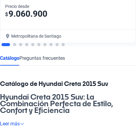
Precio desde
9.060.900
$
Metropolitana de Santiago
Catálogo
Preguntas frecuentes
Catálogo de Hyundai Creta 2015 Suv
Hyundai Creta 2015 Suv: La
Combinación Perfecta de Estilo,
Confort y Eficiencia
Imagínate al volante de un Hyundai Creta 2015 Suv, una nave
Leer más
que combina elegancia y funcionalidad, ideal para tus