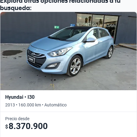
Explora otras opciones relacionadas a tu
Busca por año
busqueda:
Hyundai • I30
2013 • 160.000 km • Automático
Precio desde
8.370.900
$