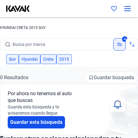
HYUNDAI CRETA 2015 SUV
4
Busca por marca
Busca por modelo
Suv
Hyundai
Creta
2015
Busca por versión
Guardar búsqueda
0 Resultados
Busca por año
Por ahora no tenemos el auto
Busca por marca
que buscas
Guarda esta búsqueda y te
Busca por modelo
avisaremos cuando llegue
Guardar esta búsqueda
Busca por versión