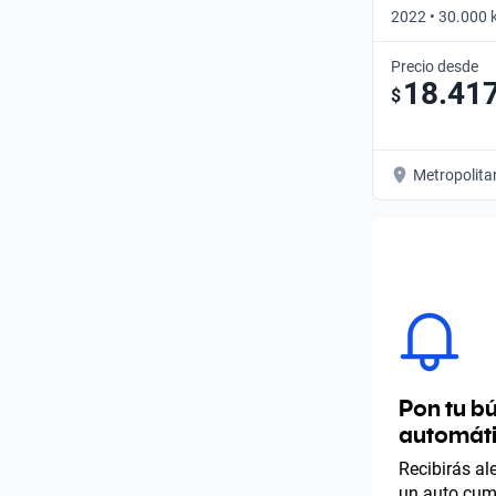
2022 • 30.000 
Automático
Precio desde
18.41
$
Metropolita
Pon tu b
automát
Recibirás a
un auto cump