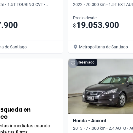
km • 1.5T TOURING CVT •
2022 • 70.000 km • 1.5T EXT AU
Automático
Precio desde
7.900
19.053.900
$
na de Santiago
Metropolitana de Santiago
Reservado
úsqueda en
ico
Honda • Accord
lertas inmediatas cuando
2013 • 77.000 km • 2.4 AUTO • 
la tus filtros