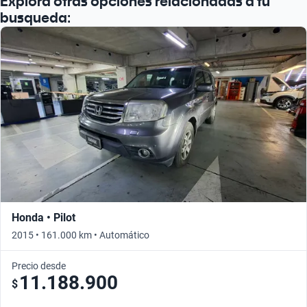
Explora otras opciones relacionadas a tu
Busca por año
busqueda:
Honda • Pilot
2015 • 161.000 km • Automático
Precio desde
11.188.900
$