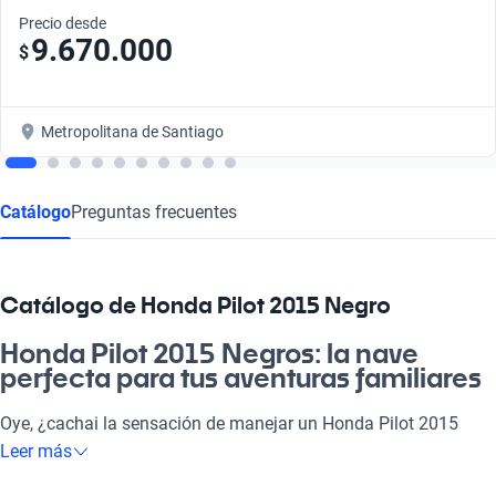
Precio desde
9.670.000
$
Metropolitana de Santiago
Catálogo
Preguntas frecuentes
Catálogo de Honda Pilot 2015 Negro
Honda Pilot 2015 Negros: la nave
perfecta para tus aventuras familiares
Oye, ¿cachai la sensación de manejar un Honda Pilot 2015
Negro? Este auto es la raja para quienes buscan un viaje
Leer más
cómodo y versátil. Ideal para la familia, para ir a la pega o para