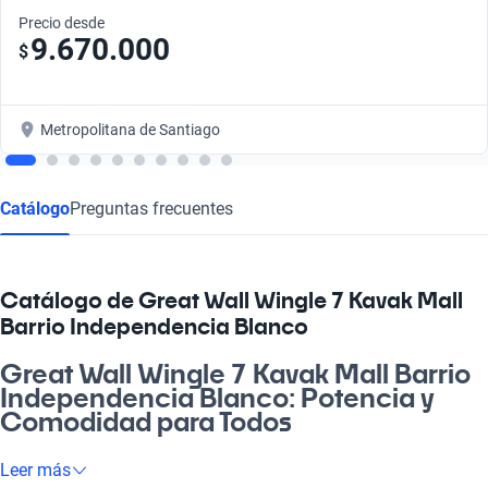
Precio desde
9.670.000
$
Metropolitana de Santiago
Catálogo
Preguntas frecuentes
Catálogo de Great Wall Wingle 7 Kavak Mall
Barrio Independencia Blanco
Great Wall Wingle 7 Kavak Mall Barrio
Independencia Blanco: Potencia y
Comodidad para Todos
¡Con el Great Wall Wingle 7 Kavak Mall Barrio Independencia
Leer más