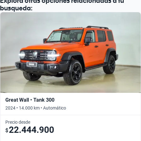
Explora otras opciones relacionadas a tu
Busca por año
busqueda:
Great Wall • Tank 300
2024 • 14.000 km • Automático
Precio desde
22.444.900
$