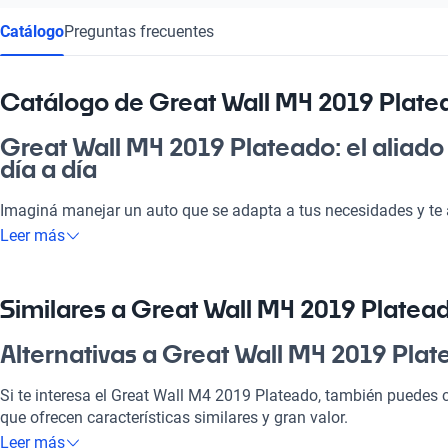
Catálogo
Preguntas frecuentes
Catálogo de Great Wall M4 2019 Plate
Great Wall M4 2019 Plateado: el aliado
día a día
Imaginá manejar un auto que se adapta a tus necesidades y te
Great Wall M4 2019 Plateado es ideal tanto para ir a la pega co
Leer más
brindando comodidad y estilo en cada trayecto. Su motor eficie
hacen una elección que no solo destaca por su diseño, sino que
inversión segura para tu familia o negocio. ¡No te arrepentirás de
Similares a Great Wall M4 2019 Platea
¿Por qué elegir Great Wall M4 2019 Pl
Alternativas a Great Wall M4 2019 Pla
Tecnología al servicio de tu comodidad
Si te interesa el Great Wall M4 2019 Plateado, también puedes c
que ofrecen características similares y gran valor.
Disfrutá de la mejor tecnología con Tecnología moderna, lo que
Leer más
placentero y conectado.