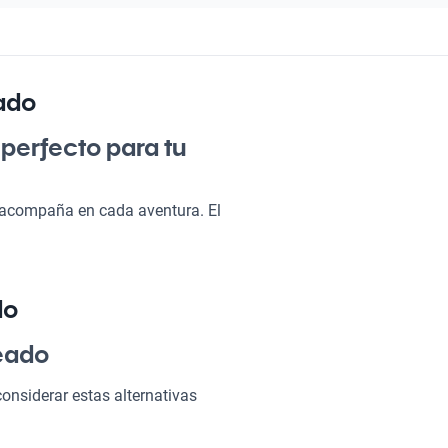
ado
 perfecto para tu
 acompaña en cada aventura. El
mo para un paseo al sur,
nte y tecnología moderna lo
 también se convierte en una
 elegirlo!
do
ateado?
teado
onsiderar estas alternativas
 hará que cada viaje sea