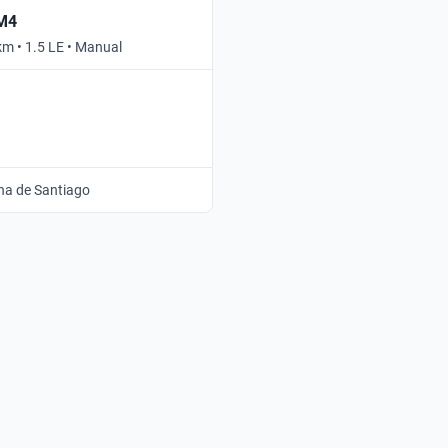
 M4
km • 1.5 LE • Manual
na de Santiago