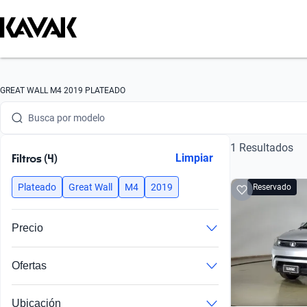
Busca por marca
GREAT WALL M4 2019 PLATEADO
Busca por modelo
1 Resultados
Busca por versión
Filtros (4)
Limpiar
Busca por año
Plateado
Great Wall
M4
2019
Reservado
Busca por marca
Precio
Busca por modelo
Ofertas
Busca por versión
Autos con precios increíblemente bajos comparados con el mercado.
Busca por año
Ubicación