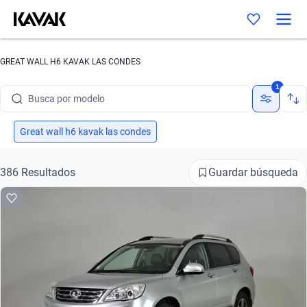
Busca por marca
GREAT WALL H6 KAVAK LAS CONDES
Busca por modelo
1
Busca por versión
Busca por año
Great wall h6 kavak las condes
Busca por marca
Guardar búsqueda
386 Resultados
Busca por modelo
Busca por versión
Busca por año