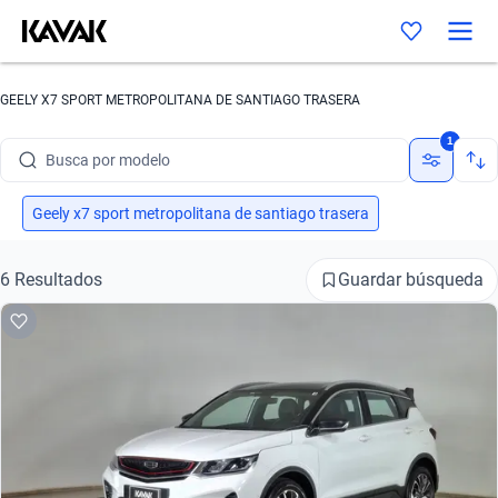
GEELY X7 SPORT METROPOLITANA DE SANTIAGO TRASERA
Busca por marca
1
Busca por modelo
Busca por versión
Geely x7 sport metropolitana de santiago trasera
Busca por año
Guardar búsqueda
6 Resultados
Busca por marca
Busca por modelo
Busca por versión
Busca por año