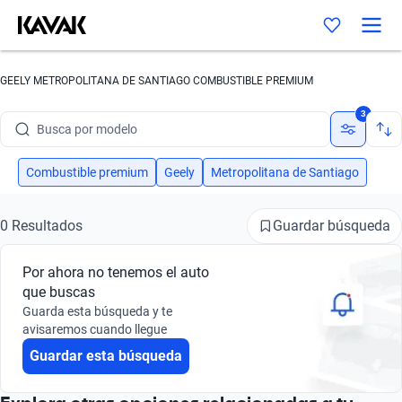
GEELY METROPOLITANA DE SANTIAGO COMBUSTIBLE PREMIUM
Busca por marca
3
Busca por modelo
Busca por versión
Combustible premium
Geely
Metropolitana de Santiago
Busca por año
Guardar búsqueda
0 Resultados
Busca por marca
Por ahora no tenemos el auto
Busca por modelo
que buscas
Guarda esta búsqueda y te
Busca por versión
avisaremos cuando llegue
Guardar esta búsqueda
Busca por año