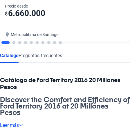
Precio desde
6.660.000
$
Metropolitana de Santiago
Catálogo
Preguntas frecuentes
Catálogo de Ford Territory 2016 20 Millones
Pesos
Discover the Comfort and Efficiency of
Ford Territory 2016 at 20 Millones
Pesos
¿Estás buscando un auto que se adapte a tu vida diaria y que
Leer más