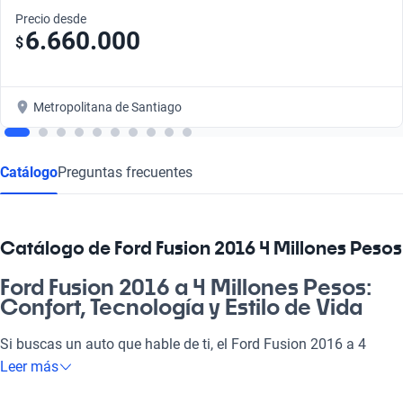
Precio desde
6.660.000
$
Metropolitana de Santiago
Catálogo
Preguntas frecuentes
Catálogo de Ford Fusion 2016 4 Millones Pesos
Ford Fusion 2016 a 4 Millones Pesos:
Confort, Tecnología y Estilo de Vida
Si buscas un auto que hable de ti, el Ford Fusion 2016 a 4
millones de pesos es tu mejor elección. Este vehículo está
Leer más
diseñado para adaptarse a tu día a día, ofreciéndote un motor