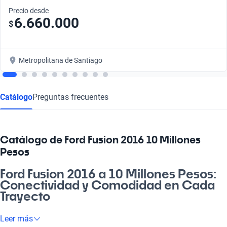
Precio desde
6.660.000
$
Metropolitana de Santiago
Catálogo
Preguntas frecuentes
Catálogo de Ford Fusion 2016 10 Millones
Pesos
Ford Fusion 2016 a 10 Millones Pesos:
Conectividad y Comodidad en Cada
Trayecto
¿Cachai lo que es manejar un auto que combina diseño
Leer más