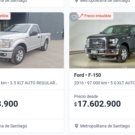
na de Santiago
Metropolitana de Santiago
tible
Precio imbatible
Ford • F-150
0 km • 3.5 XLT AUTO REGULAR
2016 • 97.000 km • 5.0 XLT AU
ico
4WD • Automático
Precio desde
3.900
17.602.900
$
na de Santiago
Metropolitana de Santiago