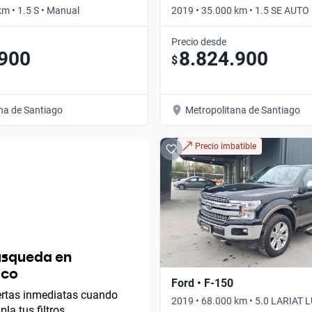
m • 1.5 S • Manual
2019 • 35.000 km • 1.5 SE AUTO
Precio desde
.900
8.824.900
$
na de Santiago
Metropolitana de Santiago
Precio imbatible
úsqueda en
ico
Ford • F-150
lertas inmediatas cuando
2019 • 68.000 km • 5.0 LARIAT
la tus filtros