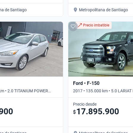
na de Santiago
Metropolitana de Santiago
Precio imbatible
Ford • F-150
 km • 2.0 TITANIUM POWER
2017 • 135.000 km • 5.0 LARIA
tico
DOUBLE CAB 4WD • Automático
Precio desde
.900
17.895.900
$