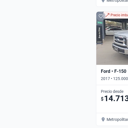
Metropolita
Precio imba
Ford • F-150
2017 • 125.00
CAB • Automát
Precio desde
14.71
$
Metropolita