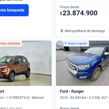
DOUBLE CAB 4WD • Automático
Precio desde
esta búsqueda
23.874.900
$
Metropolitana de Santiago
Precio imbatible
Nuevo ingreso
ort
Ford • Ranger
km • 1.5 FREESTYLE • Manual
2018 • 84.000 km • 3.2 DSL XLT 
ado
$7.422.900
Precio desde