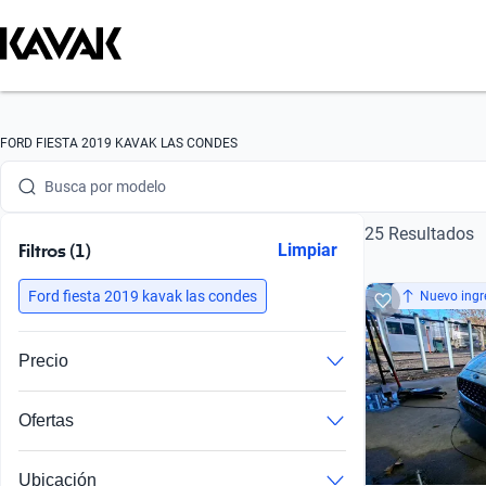
Busca por marca
FORD FIESTA 2019 KAVAK LAS CONDES
Busca por modelo
25 Resultados
Busca por versión
Filtros (1)
Limpiar
Busca por año
Ford fiesta 2019 kavak las condes
Nuevo ingr
Busca por marca
Precio
Busca por modelo
Ofertas
Busca por versión
Autos con precios increíblemente bajos comparados con el mercado.
Autos con precios especiales por tiempo en inventario y posibles imperfecciones.
Busca por año
Ubicación