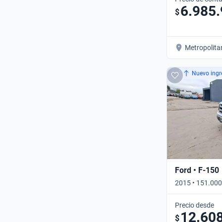
6.985
$
Metropolita
Nuevo ingr
Ford • F-150
2015 • 151.00
CAB • Automát
Precio desde
12.60
$