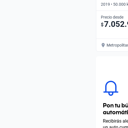
2019 • 50.000 k
Precio desde
7.052
$
Metropolita
Pon tu b
automát
Recibirás a
un auto cump