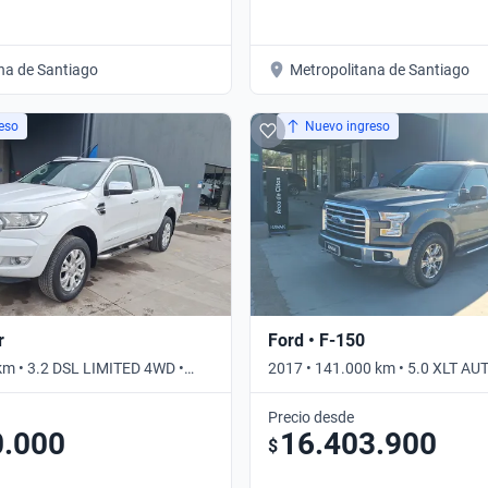
na de Santiago
Metropolitana de Santiago
eso
Nuevo ingreso
r
Ford • F-150
km • 3.2 DSL LIMITED 4WD •
2017 • 141.000 km • 5.0 XLT A
CAB 4WD • Automático
Precio desde
0.000
16.403.900
$