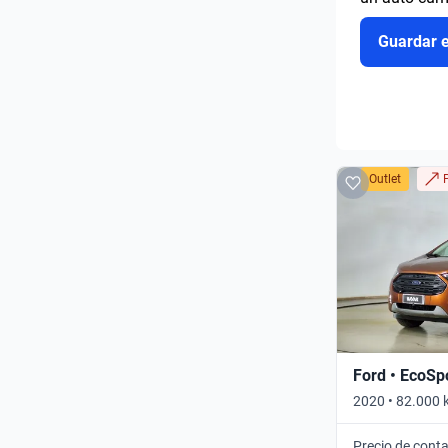
Guardar 
Outlet
Ford • EcoSp
2020 • 82.000 
Precio de cont