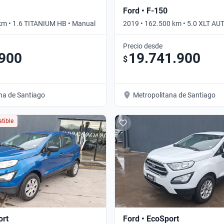
Ford • F-150
km • 1.6 TITANIUM HB • Manual
2019 • 162.500 km • 5.0 XLT A
CAB 4WD • Automático
Precio desde
.900
19.741.900
$
na de Santiago
Metropolitana de Santiago
tible
ort
Ford • EcoSport