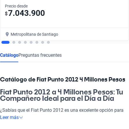
Precio desde
7.043.900
$
Metropolitana de Santiago
Catálogo
Preguntas frecuentes
Catálogo de Fiat Punto 2012 4 Millones Pesos
Fiat Punto 2012 a 4 Millones Pesos: Tu
Compañero Ideal para el Día a Día
¿Sabías que el Fiat Punto 2012 es una excelente opción para
quienes buscan un auto que se sienta como parte de la
Leer más
familia? Con un motor eficiente y un consumo optimizado, este