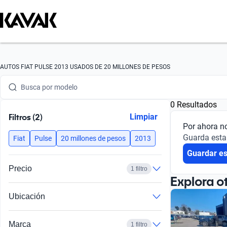
Busca por marca
AUTOS FIAT PULSE 2013 USADOS DE 20 MILLONES DE PESOS
Busca por modelo
0 Resultados
Busca por versión
Filtros (2)
Limpiar
Por ahora n
Busca por año
Guarda esta
Fiat
Pulse
20 millones de pesos
2013
Guardar e
Busca por marca
Precio
1 filtro
Busca por modelo
Explora o
Ubicación
Busca por versión
Busca por año
Marca
1 filtro