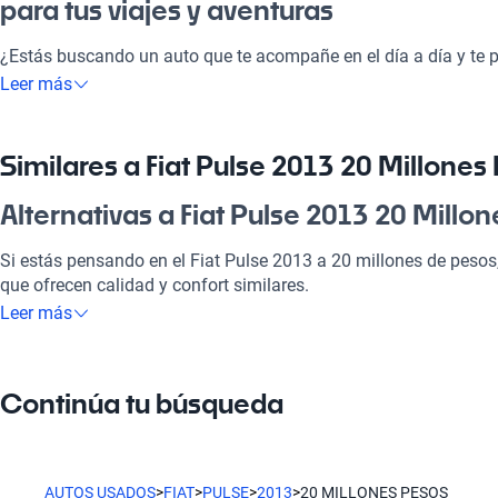
para tus viajes y aventuras
¿Estás buscando un auto que te acompañe en el día a día y te p
panorama? El Fiat Pulse 2013 a 20 millones de pesos se adapta
Leer más
ir a la pega o para disfrutar de un carrete en la playa. Con su d
una inversión que no solo te lleva a donde quieras, sino que lo 
opción ideal para quienes buscan calidad, eficiencia y versatilid
Similares a Fiat Pulse 2013 20 Millones
¿Por qué elegir Fiat Pulse 2013 20 Mil
Alternativas a Fiat Pulse 2013 20 Millo
Tecnología al servicio de tu comodidad
Si estás pensando en el Fiat Pulse 2013 a 20 millones de pesos,
que ofrecen calidad y confort similares.
Disfrutá de la mejor tecnología con Tecnología moderna, lo que
Leer más
placentero y conectado.
Fiat Pulse
Modelos Más Demandados
El Fiat Pulse es una excelente opción por su diseño moderno y 
Continúa tu búsqueda
Fiat 500
,
Fiat Ducato
,
Fiat Uno
ofrecen las características ideale
Fiat Pulse
Ventajas específicas del tipo de carrocería
La nave ideal para la ciudad, el Fiat Pulse combina practicidad 
AUTOS USADOS
>
FIAT
>
PULSE
>
2013
>
20 MILLONES PESOS
Con su carrocería hatchback compacta, este vehículo ofrece ma