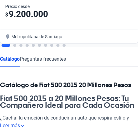
Precio desde
9.200.000
$
Metropolitana de Santiago
Catálogo
Preguntas frecuentes
Catálogo de Fiat 500 2015 20 Millones Pesos
Fiat 500 2015 a 20 Millones Pesos: Tu
Compañero Ideal para Cada Ocasión
¿Cachai la emoción de conducir un auto que respira estilo y
versatilidad? El Fiat 500 2015 a 20 millones es tu aliado
Leer más
perfecto para moverte por la ciudad y disfrutar de cada