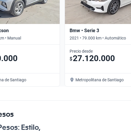
cson
Bmw • Serie 3
km • Manual
2021 • 79.000 km • Automático
Precio desde
0.000
27.120.000
$
na de Santiago
Metropolitana de Santiago
esos
esos: Estilo,