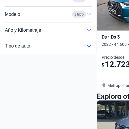
Modelo
1 filtro
Año y Kilometraje
Ds • Ds 3
2022 • 44.600 
Tipo de auto
Precio desde
12.72
$
Metropolita
Explora o