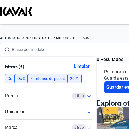
Busca por marca
AUTOS DS DS 3 2021 USADOS DE 7 MILLONES DE PESOS
Busca por modelo
0 Resultados
Busca por versión
Filtros (3)
Limpiar
Por ahora n
Busca por año
Guarda esta
Ds
Ds 3
7 millones de pesos
2021
Guardar e
Busca por marca
Precio
1 filtro
Busca por modelo
Explora o
Outlet
Ubicación
Busca por versión
Busca por año
Marca
1 filtro