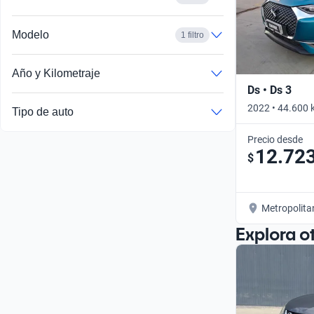
Modelo
1 filtro
Año y Kilometraje
Ds • Ds 3
2022 • 44.600 
Tipo de auto
Precio desde
12.72
$
Metropolita
Explora o