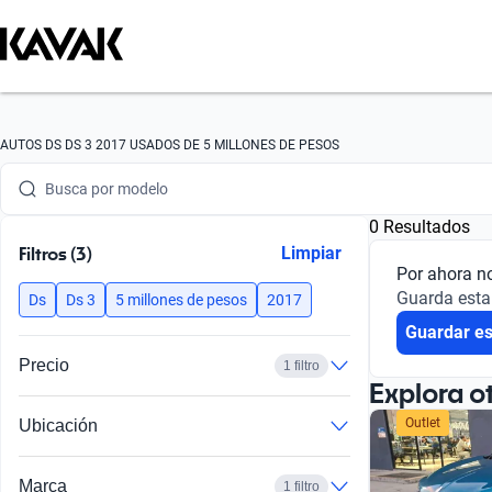
Busca por marca
AUTOS DS DS 3 2017 USADOS DE 5 MILLONES DE PESOS
Busca por modelo
0 Resultados
Busca por versión
Filtros (3)
Limpiar
Por ahora n
Busca por año
Guarda esta
Ds
Ds 3
5 millones de pesos
2017
Guardar e
Busca por marca
Precio
1 filtro
Busca por modelo
Explora o
Outlet
Ubicación
Busca por versión
Busca por año
Marca
1 filtro