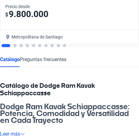
Precio desde
9.800.000
$
Metropolitana de Santiago
Catálogo
Preguntas frecuentes
Catálogo de Dodge Ram Kavak
Schiappaccasse
Dodge Ram Kavak Schiappaccasse:
Potencia, Comodidad y Versatilidad
en Cada Trayecto
¿Buscas un vehículo que te acompañe en cada aventura? Con
Leer más