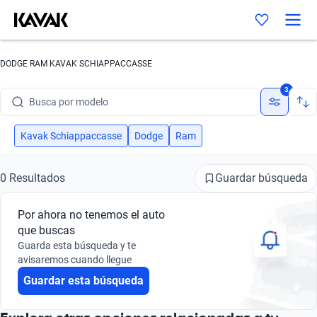
DODGE RAM KAVAK SCHIAPPACCASSE
Busca por marca
3
Busca por modelo
Busca por versión
Kavak Schiappaccasse
Dodge
Ram
Busca por año
Guardar búsqueda
0 Resultados
Busca por marca
Por ahora no tenemos el auto
Busca por modelo
que buscas
Guarda esta búsqueda y te
Busca por versión
avisaremos cuando llegue
Guardar esta búsqueda
Busca por año