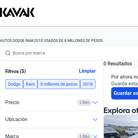
AUTOS DODGE RAM 2018 USADOS DE 8 MILLONES DE PESOS
Busca por marca
Busca por modelo
0 Resultados
Filtros (3)
Limpiar
Busca por versión
Por ahora n
Guarda esta
Dodge
Ram
8 millones de pesos
2018
Busca por año
Guardar e
Busca por marca
Precio
1 filtro
Explora o
Busca por modelo
Ubicación
Busca por versión
Marca
1 filtro