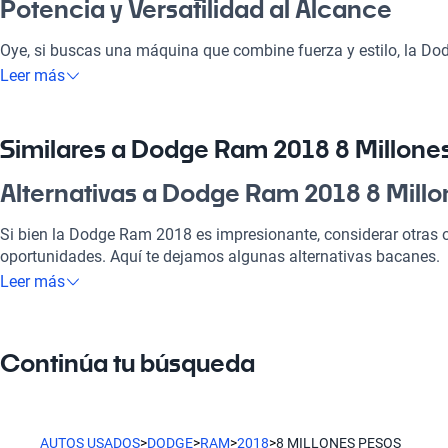
Potencia y Versatilidad al Alcance
Oye, si buscas una máquina que combine fuerza y estilo, la D
pesos es la opción perfecta. Este vehículo se adapta a tus neces
Leer más
pega, disfrutar de un fin de semana en la playa o llevar a la famil
¿cachai? Su diseño robusto y su capacidad de carga ofrecen un
convirtiéndola en una inversión que vale la pena en el mercado 
Similares a Dodge Ram 2018 8 Millone
¿Por qué elegir Dodge Ram 2018 8 Mil
Alternativas a Dodge Ram 2018 8 Mill
Tecnología al servicio de tu comodidad
Si bien la Dodge Ram 2018 es impresionante, considerar otras o
oportunidades. Aquí te dejamos algunas alternativas bacanes.
Disfrutá de la mejor tecnología con su sistema moderno, lo que
Leer más
placentero y conectado.
Dodge Durango
Modelos Más Demandados
El Dodge Durango combina espacio y almacenaje, ideal para fa
Continúa tu búsqueda
Dodge Durango
,
Dodge Journey
,
Dodge Challenger
ofrecen las c
Dodge Journey
estilo de vida.
Dodge Journey es perfecta para el carrete de fin de semana con 
Ventajas específicas del tipo de carrocería
AUTOS USADOS
>
DODGE
>
RAM
>
2018
>
8 MILLONES PESOS