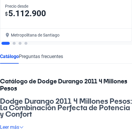
Precio desde
5.112.900
$
Metropolitana de Santiago
Catálogo
Preguntas frecuentes
Catálogo de Dodge Durango 2011 4 Millones
Pesos
Dodge Durango 2011 4 Millones Pesos:
La Combinación Perfecta de Potencia
y Confort
Si buscas un auto que te haga sentir en la carretera como en
Leer más