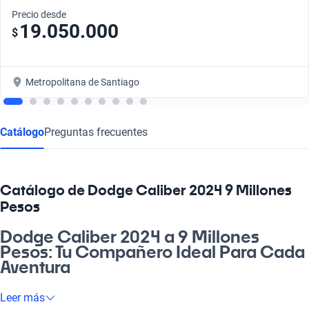
Precio desde
19.050.000
$
Metropolitana de Santiago
Catálogo
Preguntas frecuentes
Catálogo de Dodge Caliber 2024 9 Millones
Pesos
Dodge Caliber 2024 a 9 Millones
Pesos: Tu Compañero Ideal Para Cada
Aventura
¿Quieres un auto que se adapte a tu vida? El Dodge Caliber
Leer más