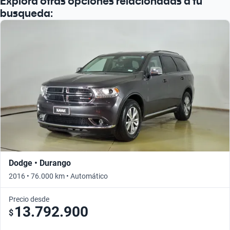
Explora otras opciones relacionadas a tu
Busca por año
busqueda:
Dodge • Durango
2016 • 76.000 km • Automático
Precio desde
13.792.900
$