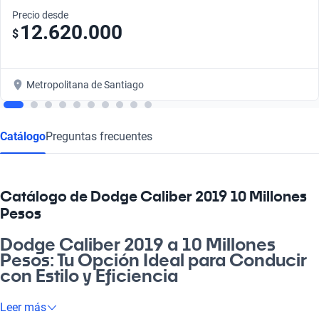
Precio desde
12.620.000
$
Metropolitana de Santiago
Catálogo
Preguntas frecuentes
Catálogo de Dodge Caliber 2019 10 Millones
Pesos
Dodge Caliber 2019 a 10 Millones
Pesos: Tu Opción Ideal para Conducir
con Estilo y Eficiencia
Oye, si buscas un auto que te acompañe en el día a día y que a
Leer más