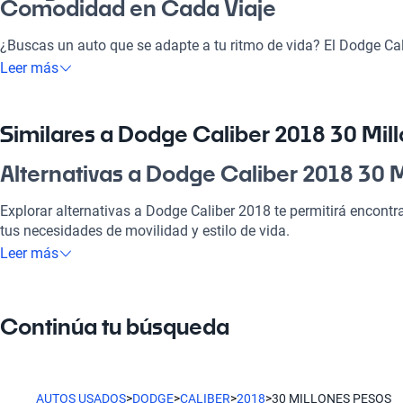
Comodidad en Cada Viaje
¿Buscas un auto que se adapte a tu ritmo de vida? El Dodge Ca
pesos es la elección perfecta para quienes buscan disfrutar ta
Leer más
escapadas a la playa. Este vehículo ofrece un diseño moderno y
perfecto para ir a la pega o realizar un paseo en familia. Con su
moderna, cada viaje será un placer. Es una excelente inversión 
Similares a Dodge Caliber 2018 30 Mil
seguridad en la carretera.
Alternativas a Dodge Caliber 2018 30 
¿Por qué elegir Dodge Caliber 2018 30
Explorar alternativas a Dodge Caliber 2018 te permitirá encontr
Tecnología al servicio de tu comodidad
tus necesidades de movilidad y estilo de vida.
Leer más
Disfrutá de la mejor tecnología con Tecnología moderna, lo que
Dodge Ram
placentero y conectado.
Dodge Ram es ideal para quienes necesitan espacio y potencia 
Modelos Más Demandados
Continúa tu búsqueda
Dodge Durango
Dodge Ram
,
Dodge Durango
,
Dodge Journey
ofrecen las caracte
de vida.
Dodge Durango ofrece un gran espacio interior y comodidad par
AUTOS USADOS
>
DODGE
>
CALIBER
>
2018
>
30 MILLONES PESOS