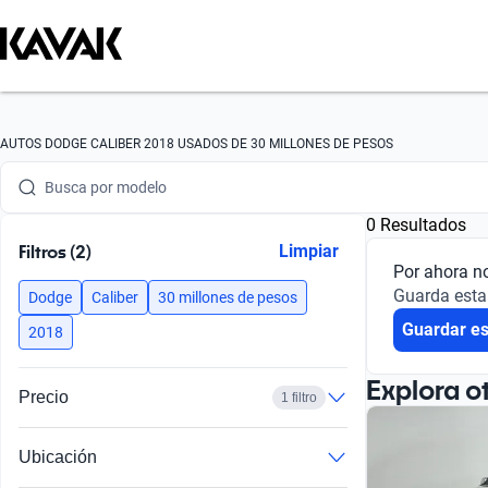
Busca por marca
AUTOS DODGE CALIBER 2018 USADOS DE 30 MILLONES DE PESOS
Busca por modelo
0 Resultados
Busca por versión
Filtros (2)
Limpiar
Por ahora n
Busca por año
Guarda esta
Dodge
Caliber
30 millones de pesos
Guardar e
Busca por marca
2018
Busca por modelo
Explora o
Precio
1 filtro
Busca por versión
Ubicación
Busca por año