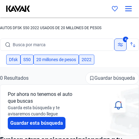
AUTOS DFSK S50 2022 USADOS DE 20 MILLONES DE PESOS
4
Busca por marca
Busca por modelo
Dfsk
S50
20 millones de pesos
2022
Busca por versión
Guardar búsqueda
0 Resultados
Busca por año
Por ahora no tenemos el auto
Busca por marca
que buscas
Guarda esta búsqueda y te
Busca por modelo
avisaremos cuando llegue
Guardar esta búsqueda
Busca por versión
Busca por año