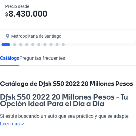
Precio desde
8.430.000
$
Metropolitana de Santiago
Catálogo
Preguntas frecuentes
Catálogo de Dfsk S50 2022 20 Millones Pesos
Dfsk S50 2022 20 Millones Pesos - Tu
Opción Ideal Para el Día a Día
Si estás buscando un auto que sea práctico y que se adapte
tanto a tus necesidades cotidianas como a tus momentos de
Leer más
ocio, el Dfsk S50 2022 es para ti. Con su diseño moderno y