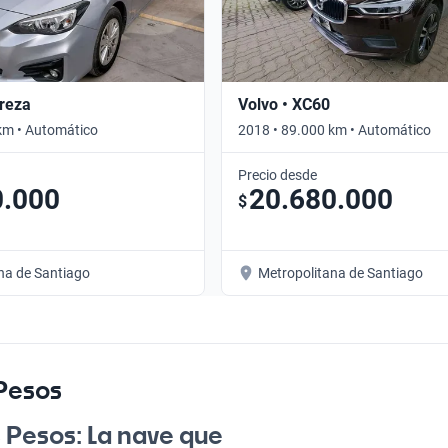
reza
Volvo • XC60
km • Automático
2018 • 89.000 km • Automático
Precio desde
0.000
20.680.000
$
na de Santiago
Metropolitana de Santiago
 Pesos
 Pesos: La nave que