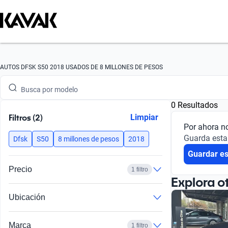
Busca por marca
AUTOS DFSK S50 2018 USADOS DE 8 MILLONES DE PESOS
Busca por modelo
0 Resultados
Busca por versión
Filtros (2)
Limpiar
Por ahora n
Busca por año
Guarda esta
Dfsk
S50
8 millones de pesos
2018
Guardar e
Busca por marca
Precio
1 filtro
Busca por modelo
Explora o
Ubicación
Busca por versión
Busca por año
Marca
1 filtro