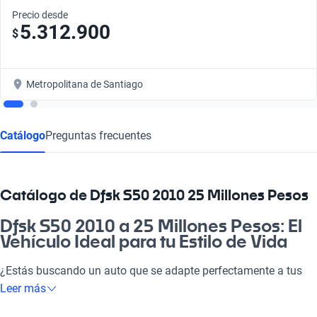
Precio desde
5.312.900
$
Metropolitana de Santiago
Catálogo
Preguntas frecuentes
Catálogo de Dfsk S50 2010 25 Millones Pesos
Dfsk S50 2010 a 25 Millones Pesos: El
Vehículo Ideal para tu Estilo de Vida
¿Estás buscando un auto que se adapte perfectamente a tus
necesidades? El Dfsk S50 2010 a 25 millones de pesos es la
Leer más
máquina que combina eficiencia y confort, ideal para el día a