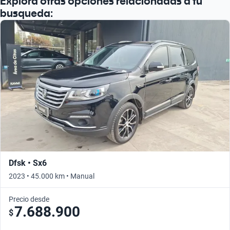
Explora otras opciones relacionadas a tu
Busca por año
busqueda:
Dfsk • Sx6
2023 • 45.000 km • Manual
Precio desde
7.688.900
$