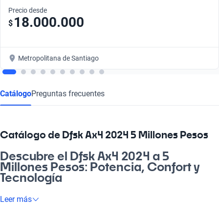
Precio desde
18.000.000
$
Metropolitana de Santiago
Catálogo
Preguntas frecuentes
Catálogo de Dfsk Ax4 2024 5 Millones Pesos
Descubre el Dfsk Ax4 2024 a 5
Millones Pesos: Potencia, Confort y
Tecnología
¿Estás buscando un auto que te acompañe en el día a día y en
Leer más
tus aventuras? El Dfsk Ax4 2024 a 5 Millones Pesos es la