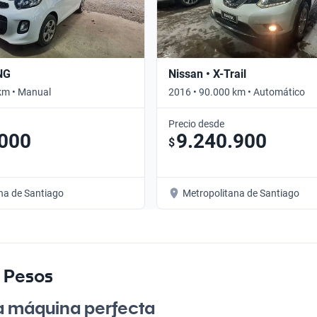
NG
Nissan • X-Trail
km • Manual
2016 • 90.000 km • Automático
Precio desde
.000
9.240.900
$
na de Santiago
Metropolitana de Santiago
s Pesos
La máquina perfecta