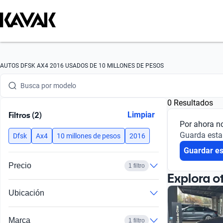
Busca por marca
AUTOS DFSK AX4 2016 USADOS DE 10 MILLONES DE PESOS
Busca por modelo
0 Resultados
Busca por versión
Filtros (2)
Limpiar
Por ahora n
Busca por año
Guarda esta
Dfsk
Ax4
10 millones de pesos
2016
Guardar e
Busca por marca
Precio
1 filtro
Busca por modelo
Explora o
Ubicación
Busca por versión
Busca por año
Marca
1 filtro